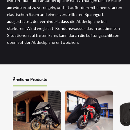
Motorradurlaub. Die Abdeckplane hat Öffnungen um die Plane
am Motorrad zu verriegeln, und ist außerdem mit einem starken
elastischen Saum und einem verstellbaren Spanngurt
ausgestattet, der verhindert, dass die Abdeckplane bei
stärkerem Wind wegbläst. Kondenswasser, das in bestimmten
Situationen auftreten kann, kann durch die Lüftungsschlitzen
oben auf der Abdeckplane entweichen.
Ähnliche Produkte
Mehr
Mehr
Mehr
lesen
lesen
lesen
über
über
über
ALFA
FLEXX
FOX
Motorrad-
Motorrad-
Motor
Abdeckplane
Abdeckplane
Abdeck