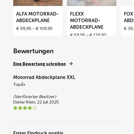
ALFA MOTORRAD-
FLEXX
FOX
ABDECKPLANE
MOTORRAD-
ABD
ABDECKPLANE
Price
€
99,95
–
€
109,95
€
39,
range:
Price
€
69,95
–
€
129,90
€ 99,95
range:
through
€ 69,95
Bewertungen
€ 109,95
through
€ 129,90
Eine Bewertung schreiben
Motorrad Abdeckplane XXL
Top👍
(Verifizierter Besitzer)
Dieter Klein,
22 Juli 2025
Erster Eindruck positiv