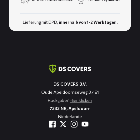
Lieferung mit DPD
, innerhalb von 1-2 Werktagen.
Kontaktinformation
DS COVERS B.V.
Oude Apeldoornseweg 37 E1
Rückgabe?
Hier klicken
7333 NR, Apeldoorn
Niederlande