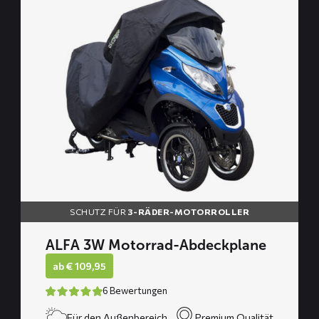
lesen
über
ALFA
3W
Motorrad-
Abdeckplane
SCHUTZ FÜR
3-RÄDER-MOTORROLLER
ALFA 3W Motorrad-Abdeckplane
ab
€
109,95
6 Bewertungen
Für den Außenbereich
Premium Qualität