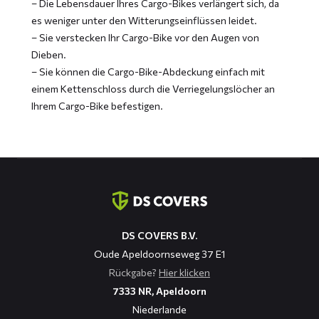
– Die Lebensdauer Ihres Cargo-Bikes verlängert sich, da
es weniger unter den Witterungseinflüssen leidet.
– Sie verstecken Ihr Cargo-Bike vor den Augen von
Dieben.
– Sie können die Cargo-Bike-Abdeckung einfach mit
einem Kettenschloss durch die Verriegelungslöcher an
Ihrem Cargo-Bike befestigen.
Kontaktinformation
DS COVERS B.V.
Oude Apeldoornseweg 37 E1
Rückgabe?
Hier klicken
7333 NR, Apeldoorn
Niederlande