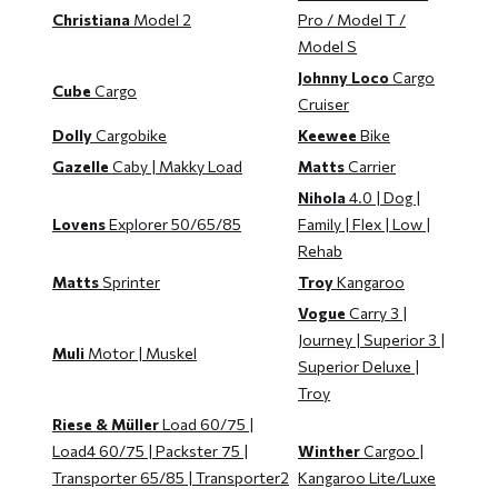
Christiana
Model 2
Pro / Model T /
Model S
Johnny Loco
Cargo
Cube
Cargo
Cruiser
Dolly
Cargobike
Keewee
Bike
Gazelle
Caby | Makky Load
Matts
Carrier
Nihola
4.0 | Dog |
Lovens
Explorer 50/65/85
Family | Flex | Low |
Rehab
Matts
Sprinter
Troy
Kangaroo
Vogue
Carry 3 |
Journey | Superior 3 |
Muli
Motor | Muskel
Superior Deluxe |
Troy
Riese & Müller
Load 60/75 |
Load4 60/75 | Packster 75 |
Winther
Cargoo |
Transporter 65/85 | Transporter2
Kangaroo Lite/Luxe