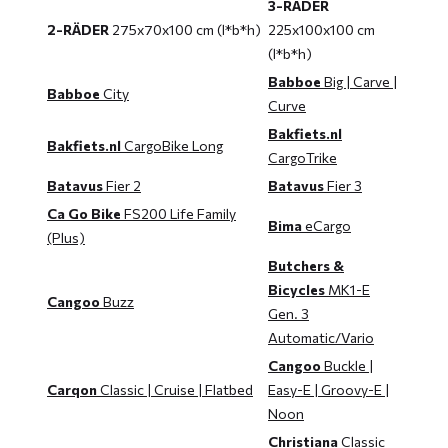
3-RÄDER
2-RÄDER
275x70x100 cm (l*b*h)
225x100x100 cm
(l*b*h)
Babboe
Big | Carve |
Babboe
City
Curve
Bakfiets.nl
Bakfiets.nl
CargoBike Long
CargoTrike
Batavus
Fier 2
Batavus
Fier 3
Ca Go Bike
FS200 Life Family
Bima
eCargo
(Plus)
Butchers &
Bicycles
MK1-E
Cangoo
Buzz
Gen. 3
Automatic/Vario
Cangoo
Buckle |
Carqon
Classic | Cruise | Flatbed
Easy-E | Groovy-E |
Noon
Christiana
Classic