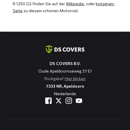
R 1250 GS finden Sie auf der
Wikipedia-
oder
Instagram-
Seite
zu diesem schönen Motorrad.
Kontaktinformation
DS COVERS B.V.
Oude Apeldoornseweg 37 E1
Rückgabe?
Hier klicken
7333 NR, Apeldoorn
Niederlande