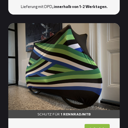
Lieferung mit DPD
, innerhalb von 1-2 Werktagen.
Mehr
lesen
über
FULL
Fahrrad-
Socke
SCHUTZ FÜR
1 RENNRAD/MTB