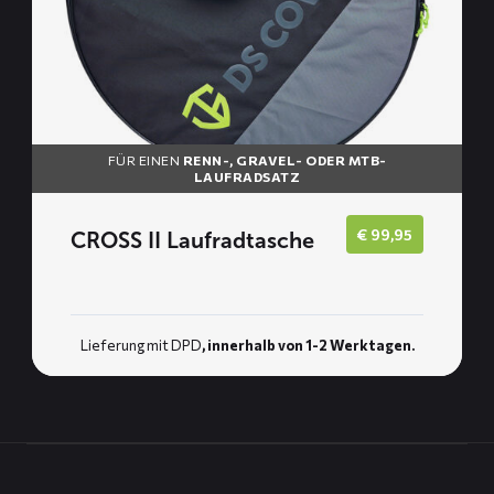
FÜR EINEN
RENN-, GRAVEL- ODER MTB-
LAUFRADSATZ
€
99,95
CROSS II Laufradtasche
Lieferung mit DPD
, innerhalb von 1-2 Werktagen.
Kontaktinformation