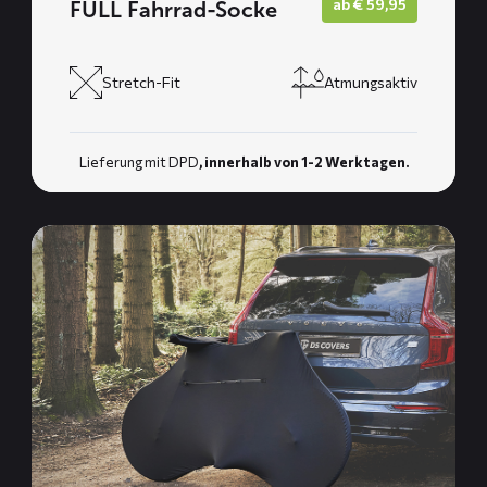
ab
€
59,95
FULL Fahrrad-Socke
Stretch-Fit
Atmungsaktiv
Lieferung mit DPD
, innerhalb von 1-2 Werktagen.
Mehr
lesen
über
TRANSPORT
Fahrrad-
Socke