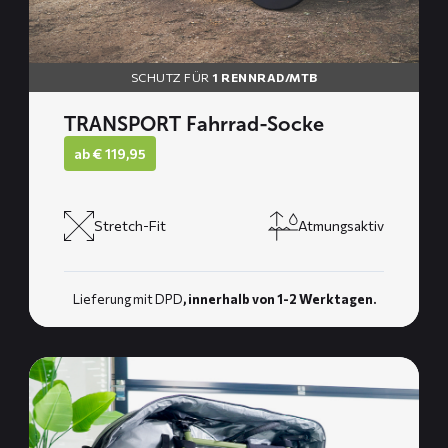
SCHUTZ FÜR
1 RENNRAD/MTB
TRANSPORT Fahrrad-Socke
ab
€
119,95
Stretch-Fit
Atmungsaktiv
Lieferung mit DPD
, innerhalb von 1-2 Werktagen.
Mehr
lesen
über
ARROW