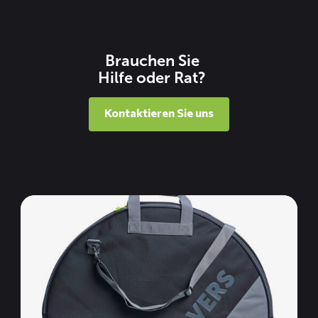
Brauchen Sie
Hilfe oder Rat?
Kontaktieren Sie uns
Mehr
lesen
über
CROSS
II
Laufradtasche