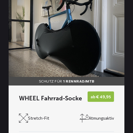
über
WHEEL
Fahrrad-
Socke
SCHUTZ FÜR
1 RENNRAD/MTB
ab
€
49,95
WHEEL Fahrrad-Socke
Stretch-Fit
Atmungsaktiv