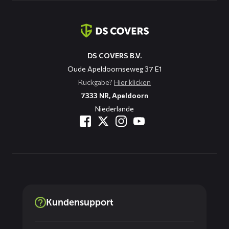
Kontaktinformation
DS COVERS B.V.
Oude Apeldoornseweg 37 E1
Rückgabe?
Hier klicken
7333 NR, Apeldoorn
Niederlande
Kundensupport