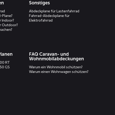
en
Sonstiges
rad
Abdeckplane für Lastenfahrrad
d-Plane?
Fahrrad-Abdeckplane für
r Indoor?
Elektrofahrrad
r Outdoor?
machen?
Planen
FAQ Caravan- und
Wohnmobilabdeckungen
200 RT
250 GS
Warum ein Wohnmobil schützen?
Warum einen Wohnwagen schützen?