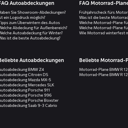
FAQ Autoabdeckungen
FAQ Motorrad-Plan
Haben Sie Showroom-Abdeckungen?
Frühjahrscheck fürs Motor
Ist ein Logodruck möglich?
Was ist die beste Motorra
Tipps zum Überwintern des Autos
Welche Motorrad-Plane fü
Welche Abdeckung für Außenbereich?
Welche Motorrad-Plane fü
Welche Autoabdeckung für Winter?
Wie Motorrad winterfest 
Was ist die beste Autoabdeckung?
Beliebte Autoabdeckungen
Beliebte Motorrad-
Autoabdeckung BMW Z4
Motorrad-Plane BMW R 1
Autoabdeckung Citroën DS
Motorrad-Plane BMW R 1
Autoabdeckung Mazda MX-5
Autoabdeckung Mercedes SLK
Autoabdeckung Porsche 911
Autoabdeckung Porsche 996
Autoabdeckung Porsche Boxster
Autoabdeckung Saab 9-3 Cabrio