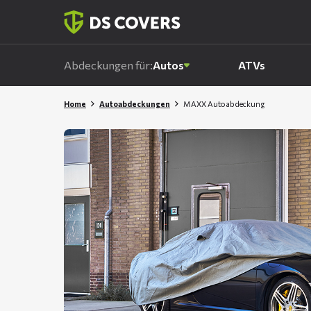
Skiplinks
Abdeckungen für:
Autos
ATVs
Home
Autoabdeckungen
MAXX Autoabdeckung