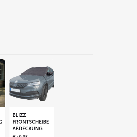
Mehr
lesen
über
BLIZZ
Frontscheibe-
Abdeckung
BLIZZ
G
FRONTSCHEIBE-
ABDECKUNG
€
49,95