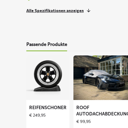
Alle Spezifikationen anzeigen
Passende Produkte
Mehr
Mehr
lesen
lesen
über
über
Reifenschoner
ROOF
Autodachabdeckung
REIFENSCHONER
ROOF
AUTODACHABDECKUN
€
249,95
€
99,95