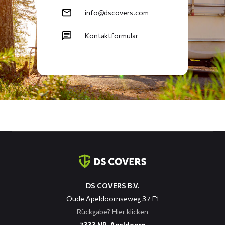
info@dscovers.com
Kontaktformular
Kontaktinformation
DS COVERS B.V.
Oude Apeldoornseweg 37 E1
Rückgabe?
Hier klicken
7333 NR, Apeldoorn