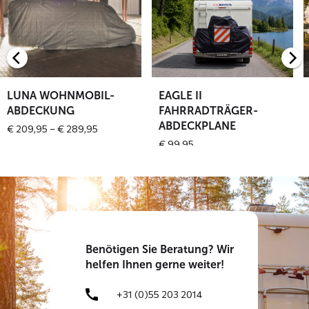
über
über
ü
LUNA
EAGLE
Wohnmobil-
II
F
Abdeckung
Fahrradträger-
A
Abdeckplane
LUNA WOHNMOBIL-
EAGLE II
ABDECKUNG
FAHRRADTRÄGER-
ABDECKPLANE
Price
€
209,95
–
€
289,95
range:
€
99,95
€ 209,95
through
€ 289,95
Benötigen
Sie Beratung? Wir
helfen Ihnen gerne weiter!
+31 (0)55 203 2014