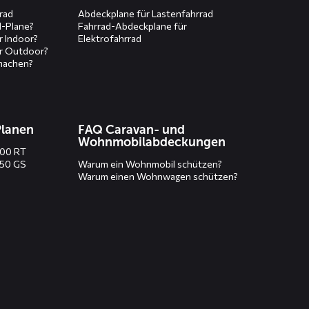
rad
Abdeckplane für Lastenfahrrad
d-Plane?
Fahrrad-Abdeckplane für
r Indoor?
Elektrofahrrad
r Outdoor?
machen?
Planen
FAQ Caravan- und
Wohnmobilabdeckungen
200 RT
250 GS
Warum ein Wohnmobil schützen?
Warum einen Wohnwagen schützen?