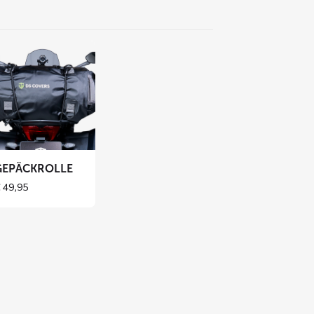
hr
sen
er
päckrolle
GEPÄCKROLLE
€
49,95