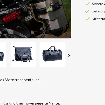
Sichere 
Lieferun
Nicht zu
1 / 8
edes Motorradabenteuer.
chluss und thermoversiegelte Nähte.