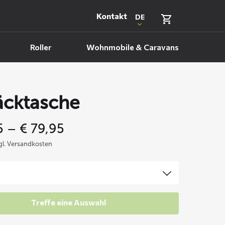
Kontakt
DE
Roller
Wohnmobile & Caravans
cktasche
Price
5
–
€
79,95
range:
zgl. Versandkosten
€ 69,95
through
€ 79,95
Treffe eine Auswahl