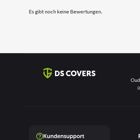
Es gibt noch keine Bewertungen.
Kontaktinformation
Oud
R
Dienste
Kundensupport
menus