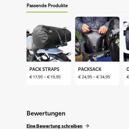
Passende Produkte
Mehr
Mehr
Me
lesen
lesen
le
über
über
üb
PACK
Packsack
Ge
Straps
PACK STRAPS
PACKSACK
Price
Price
€
17,95
–
€
19,95
€
24,95
–
€
34,95
range:
range:
€ 17,95
€ 24,95
through
through
€ 19,95
€ 34,95
Bewertungen
Eine Bewertung schreiben