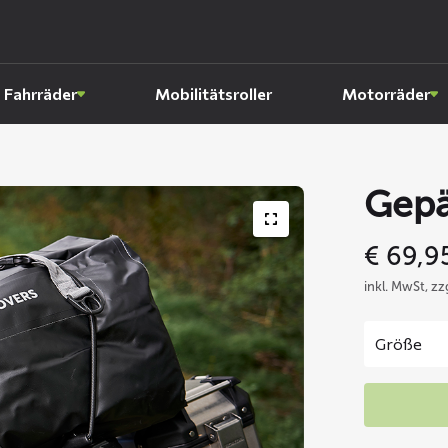
Fahrräder
Mobilitätsroller
Motorräder
Gepä
€
69,9
inkl. MwSt, z