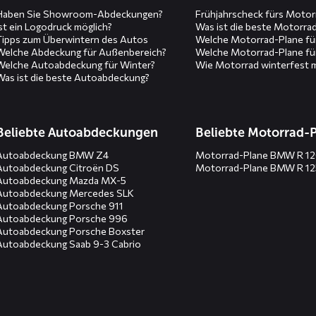
Haben Sie Showroom-Abdeckungen?
Frühjahrscheck fürs Motor
Ist ein Logodruck möglich?
Was ist die beste Motorra
Tipps zum Überwintern des Autos
Welche Motorrad-Plane fü
Welche Abdeckung für Außenbereich?
Welche Motorrad-Plane fü
Welche Autoabdeckung für Winter?
Wie Motorrad winterfest 
Was ist die beste Autoabdeckung?
Beliebte Autoabdeckungen
Beliebte Motorrad-
Autoabdeckung BMW Z4
Motorrad-Plane BMW R 1
Autoabdeckung Citroën DS
Motorrad-Plane BMW R 1
Autoabdeckung Mazda MX-5
Autoabdeckung Mercedes SLK
Autoabdeckung Porsche 911
Autoabdeckung Porsche 996
Autoabdeckung Porsche Boxster
Autoabdeckung Saab 9-3 Cabrio