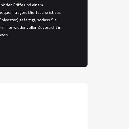
nk der Griffe und einem
bequem tragen. Die Tasche ist aus
lyester) gefertigt, sodass Sie –
immer wieder voller Zuversicht in
nnen.