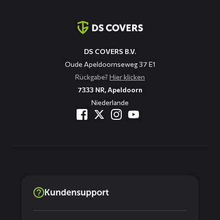
Kontaktinformation
DS COVERS B.V.
Oude Apeldoornseweg 37 E1
Rückgabe?
Hier klicken
7333 NR, Apeldoorn
Niederlande
Kundensupport