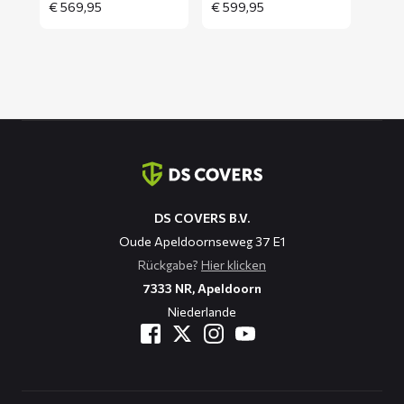
€
569,95
€
599,95
Kontaktinformation
DS COVERS B.V.
Oude Apeldoornseweg 37 E1
Rückgabe?
Hier klicken
7333 NR, Apeldoorn
Niederlande