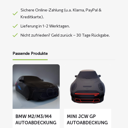
Sichere Online-Zahlung (u.a. Klarna, PayPal &
Kreditkarte).
Lieferung in 1-2 Werktagen.
Nicht zufrieden? Geld zurück – 30 Tage Rückgabe.
Passende Produkte
Mehr
Mehr
lesen
lesen
über
über
BMW
MINI
M2/M3/M4
JCW
Autoabdeckung
GP
Autoabdeckung
BMW M2/M3/M4
MINI JCW GP
AUTOABDECKUNG
AUTOABDECKUNG