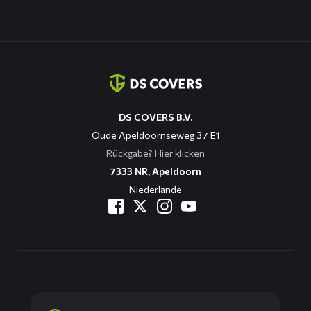
Kontaktinformation
DS COVERS B.V.
Oude Apeldoornseweg 37 E1
Rückgabe?
Hier klicken
7333 NR, Apeldoorn
Niederlande