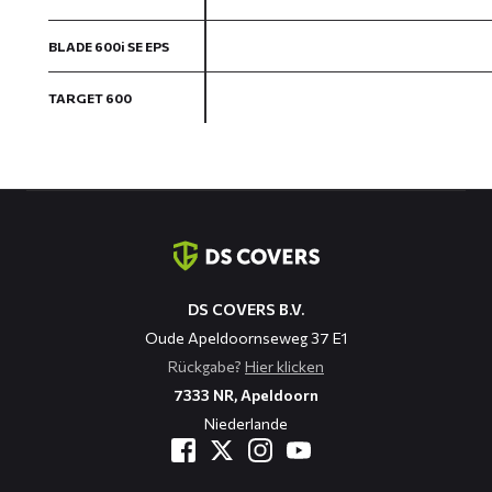
BLADE 600i SE EPS
TARGET 600
Kontaktinformation
DS COVERS B.V.
Oude Apeldoornseweg 37 E1
Rückgabe?
Hier klicken
7333 NR, Apeldoorn
Niederlande