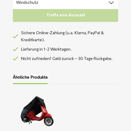
Treffe eine Auswahl
Sichere Online-Zahlung (u.a. Klarna, PayPal &
Kreditkarte).
Lieferung in 1-2 Werktagen.
Nicht zufrieden? Geld zurück – 30 Tage Rückgabe.
Ähnliche Produkte
Mehr
lesen
über
CUP
Roller-
Abdeckplane