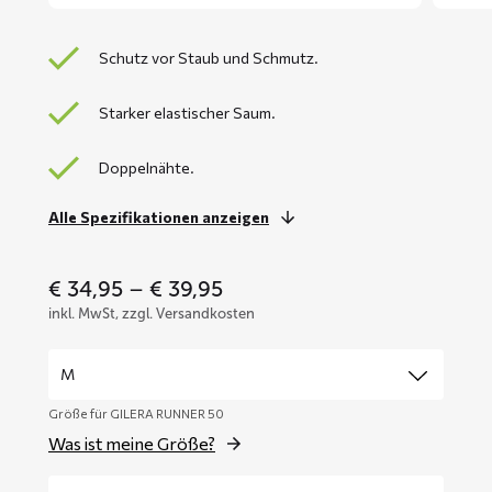
Schutz vor Staub und Schmutz.
Starker elastischer Saum.
Doppelnähte.
Alle Spezifikationen anzeigen
Price
€
34,95
–
€
39,95
range:
inkl. MwSt, zzgl. Versandkosten
€ 34,95
through
€ 39,95
Größe für GILERA RUNNER 50
Was ist meine Größe?