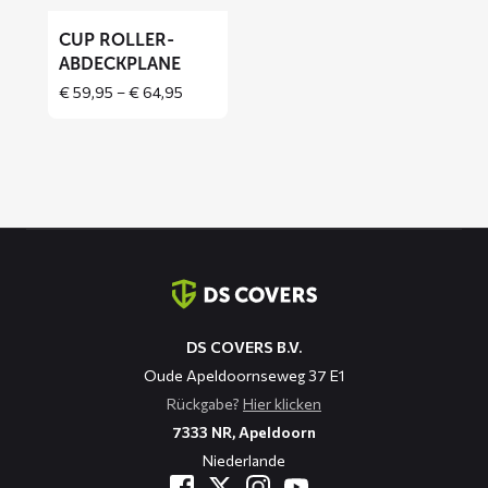
CUP ROLLER-
ABDECKPLANE
Price
€
59,95
–
€
64,95
range:
€ 59,95
through
€ 64,95
Kontaktinformation
DS COVERS B.V.
Oude Apeldoornseweg 37 E1
Rückgabe?
Hier klicken
7333 NR, Apeldoorn
Niederlande