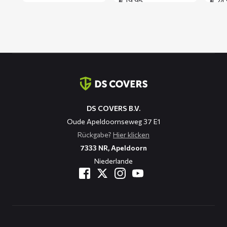
€
19,95
€
24,
Kontaktinformation
DS COVERS B.V.
Oude Apeldoornseweg 37 E1
Rückgabe?
Hier klicken
7333 NR, Apeldoorn
Niederlande