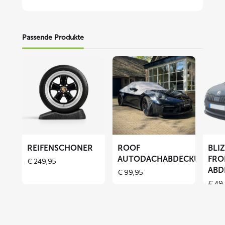
Passende Produkte
Mehr
Mehr
Mehr
lesen
lesen
lesen
über
über
über
Reifenschoner
ROOF
BLIZZ
Autodachabdeckung
Fronts
Abdec
REIFENSCHONER
ROOF
BLI
AUTODACHABDECKUNG
FRO
€
249,95
ABD
€
99,95
€
49,