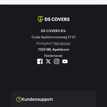
Kontaktinformation
DS COVERS B.V.
Oude Apeldoornseweg 37 E1
Rückgabe?
Hier klicken
7333 NR, Apeldoorn
Niederlande
Kundensupport