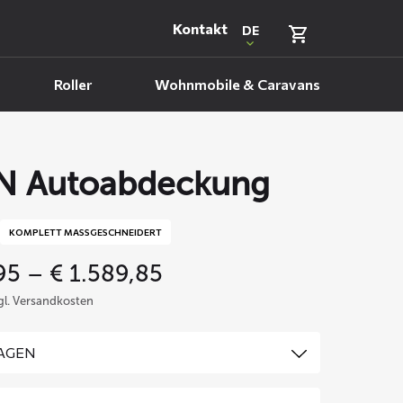
Kontakt
DE
Roller
Wohnmobile & Caravans
N Autoabdeckung
KOMPLETT MASSGESCHNEIDERT
Price
95
–
€
1.589,85
range:
zgl. Versandkosten
€ 469,95
through
€ 1.589,85