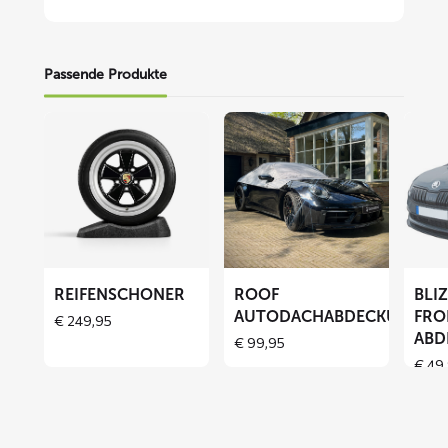
Passende Produkte
Mehr
Mehr
Mehr
lesen
lesen
lesen
über
über
über
Reifenschoner
ROOF
BLIZZ
Autodachabdeckung
Fronts
Abdec
REIFENSCHONER
ROOF
BLI
AUTODACHABDECKUNG
FRO
€
249,95
ABD
€
99,95
€
49,