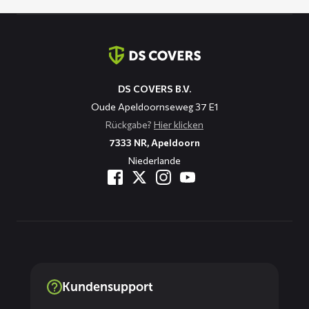
Kontaktinformation
DS COVERS B.V.
Oude Apeldoornseweg 37 E1
Rückgabe?
Hier klicken
7333 NR, Apeldoorn
Niederlande
Kundensupport