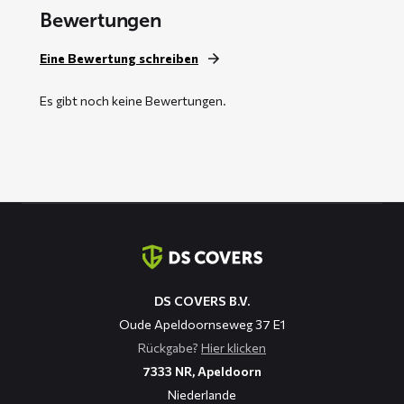
Bewertungen
Eine Bewertung schreiben
Es gibt noch keine Bewertungen.
Kontaktinformation
DS COVERS B.V.
Oude Apeldoornseweg 37 E1
Rückgabe?
Hier klicken
7333 NR, Apeldoorn
Niederlande