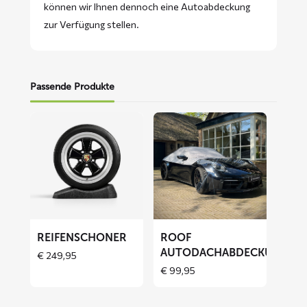
können wir Ihnen dennoch eine Autoabdeckung
zur Verfügung stellen.
Passende Produkte
Mehr
Mehr
lesen
lesen
über
über
Reifenschoner
ROOF
Autodachabdeckung
REIFENSCHONER
ROOF
AUTODACHABDECKUNG
€
249,95
€
99,95