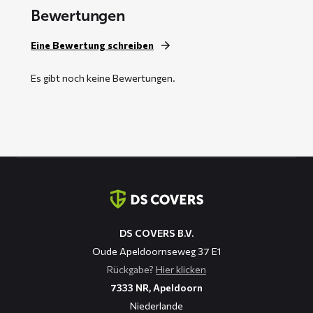
Bewertungen
Eine Bewertung schreiben
Es gibt noch keine Bewertungen.
Kontaktinformation
DS COVERS B.V.
Oude Apeldoornseweg 37 E1
Rückgabe?
Hier klicken
7333 NR, Apeldoorn
Niederlande