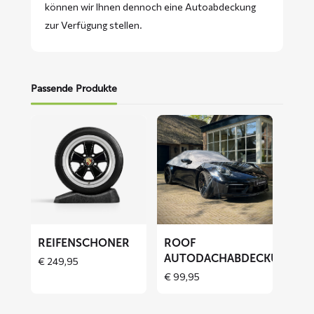
können wir Ihnen dennoch eine Autoabdeckung
zur Verfügung stellen.
Passende Produkte
Mehr
Mehr
lesen
lesen
über
über
Reifenschoner
ROOF
Autodachabdeckung
REIFENSCHONER
ROOF
AUTODACHABDECKUNG
€
249,95
€
99,95