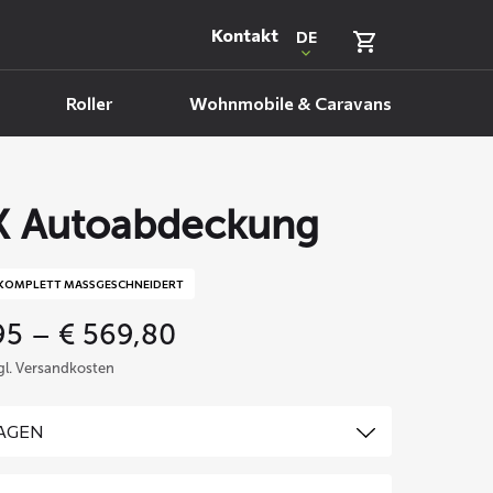
Kontakt
DE
Roller
Wohnmobile & Caravans
 Autoabdeckung
KOMPLETT MASSGESCHNEIDERT
Price
95
–
€
569,80
range:
zgl. Versandkosten
€ 359,95
through
€ 569,80