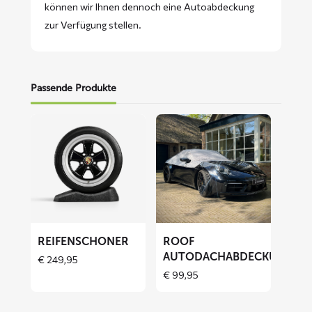
können wir Ihnen dennoch eine Autoabdeckung
zur Verfügung stellen.
Passende Produkte
Mehr
Mehr
lesen
lesen
über
über
Reifenschoner
ROOF
Autodachabdeckung
REIFENSCHONER
ROOF
AUTODACHABDECKUNG
€
249,95
€
99,95