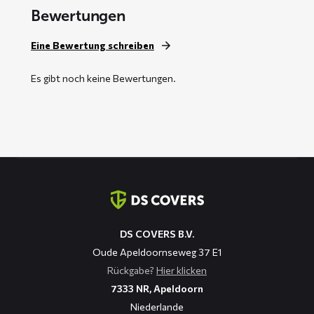
Bewertungen
Eine Bewertung schreiben
Es gibt noch keine Bewertungen.
Kontaktinformation
DS COVERS B.V.
Oude Apeldoornseweg 37 E1
Rückgabe?
Hier klicken
7333 NR, Apeldoorn
Niederlande