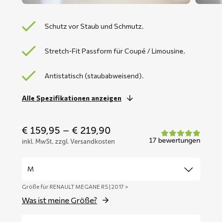
Schutz vor Staub und Schmutz.
Stretch-Fit Passform für Coupé / Limousine.
Antistatisch (staubabweisend).
Alle Spezifikationen anzeigen
Price
€
159,95
–
€
219,90
range:
17 bewertungen
inkl. MwSt, zzgl. Versandkosten
€ 159,95
through
€ 219,90
Größe für RENAULT MEGANE RS | 2017 >
Was ist meine Größe?