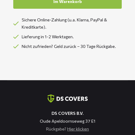
Im Warenkorb
Sichere Online-Zahlung (u.a. Klarna, PayPal &
Kreditkarte).
Lieferung in 1-2 Werktagen.
Nicht zufrieden? Geld zurück – 30 Tage Rückgabe.
Kontaktinformation
DS COVERS B.V.
Oude Apeldoornseweg 37 E1
Rückgabe?
Hier klicken