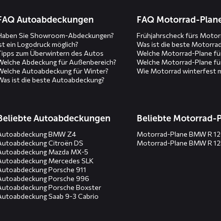
n
FAQ Autoabdeckungen
FAQ Motorrad-Plan
Haben Sie Showroom-Abdeckungen?
Frühjahrscheck fürs Motor
Ist ein Logodruck möglich?
Was ist die beste Motorra
Tipps zum Überwintern des Autos
Welche Motorrad-Plane fü
Welche Abdeckung für Außenbereich?
Welche Motorrad-Plane fü
Welche Autoabdeckung für Winter?
Wie Motorrad winterfest 
Was ist die beste Autoabdeckung?
Beliebte Autoabdeckungen
Beliebte Motorrad-
Autoabdeckung BMW Z4
Motorrad-Plane BMW R 1
Autoabdeckung Citroën DS
Motorrad-Plane BMW R 1
Autoabdeckung Mazda MX-5
Autoabdeckung Mercedes SLK
Autoabdeckung Porsche 911
Autoabdeckung Porsche 996
Autoabdeckung Porsche Boxster
Autoabdeckung Saab 9-3 Cabrio