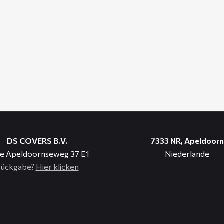
DS COVERS B.V.
7333 NR, Apeldoorn
e Apeldoornseweg 37 E1
Niederlande
ückgabe?
Hier klicken