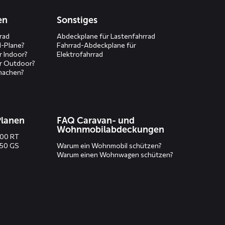
en
Sonstiges
rad
Abdeckplane für Lastenfahrrad
d-Plane?
Fahrrad-Abdeckplane für
r Indoor?
Elektrofahrrad
r Outdoor?
machen?
Planen
FAQ Caravan- und
Wohnmobilabdeckungen
200 RT
250 GS
Warum ein Wohnmobil schützen?
Warum einen Wohnwagen schützen?