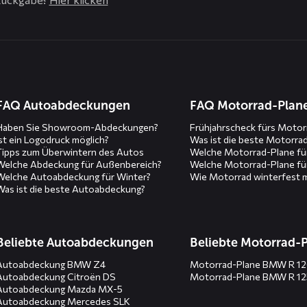
n
FAQ Autoabdeckungen
FAQ Motorrad-Plan
Haben Sie Showroom-Abdeckungen?
Frühjahrscheck fürs Motor
Ist ein Logodruck möglich?
Was ist die beste Motorra
Tipps zum Überwintern des Autos
Welche Motorrad-Plane fü
Welche Abdeckung für Außenbereich?
Welche Motorrad-Plane fü
Welche Autoabdeckung für Winter?
Wie Motorrad winterfest 
Was ist die beste Autoabdeckung?
Beliebte Autoabdeckungen
Beliebte Motorrad-
Autoabdeckung BMW Z4
Motorrad-Plane BMW R 1
Autoabdeckung Citroën DS
Motorrad-Plane BMW R 1
Autoabdeckung Mazda MX-5
Autoabdeckung Mercedes SLK