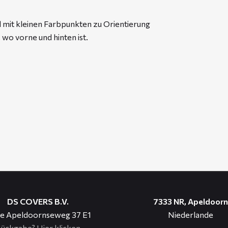
l mit kleinen Farbpunkten zu Orientierung
 wo vorne und hinten ist.
DS COVERS B.V.
7333 NR, Apeldoorn
e Apeldoornseweg 37 E1
Niederlande
ückgabe?
Hier klicken