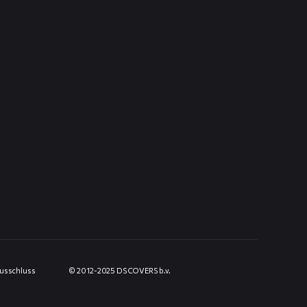
usschluss
© 2012-2025 DS COVERS b.v.