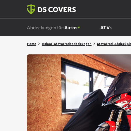
Skiplinks
Abdeckungen für:
Autos
ATVs
Home
Indoor-Motorradabdeckungen
Motorrad-Abdeckpl