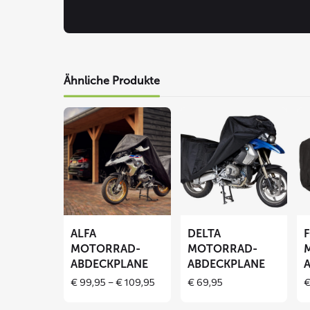
Ähnliche Produkte
Mehr
Mehr
Me
lesen
lesen
le
über
über
üb
ALFA
DELTA
F
Motorrad-
Motorrad-
Mo
Abdeckplane
Abdeckplane
Ab
ALFA
DELTA
MOTORRAD-
MOTORRAD-
ABDECKPLANE
ABDECKPLANE
Price
€
99,95
–
€
109,95
€
69,95
range:
€ 99,95