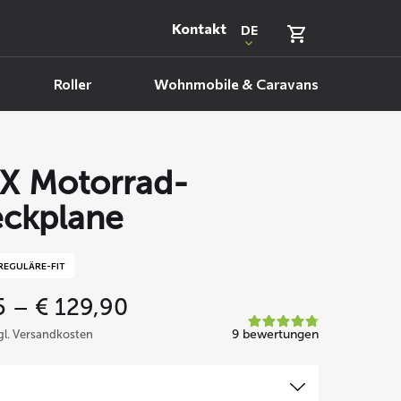
Kontakt
DE
Roller
Wohnmobile & Caravans
X Motorrad-
ckplane
REGULÄRE-FIT
Price
5
–
€
129,90
range:
9 bewertungen
zgl. Versandkosten
€ 69,95
through
€ 129,90