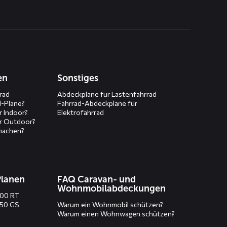
en
Sonstiges
rad
Abdeckplane für Lastenfahrrad
d-Plane?
Fahrrad-Abdeckplane für
r Indoor?
Elektrofahrrad
r Outdoor?
machen?
Planen
FAQ Caravan- und
Wohnmobilabdeckungen
200 RT
250 GS
Warum ein Wohnmobil schützen?
Warum einen Wohnwagen schützen?