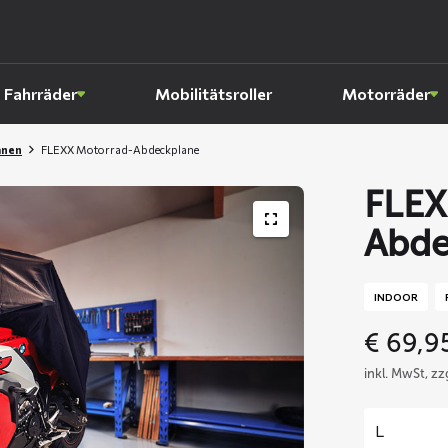
Fahrräder
Mobilitätsroller
Motorräder
anen
FLEXX Motorrad-Abdeckplane
FLEX
Abde
INDOOR
€
69,9
inkl. MwSt, z