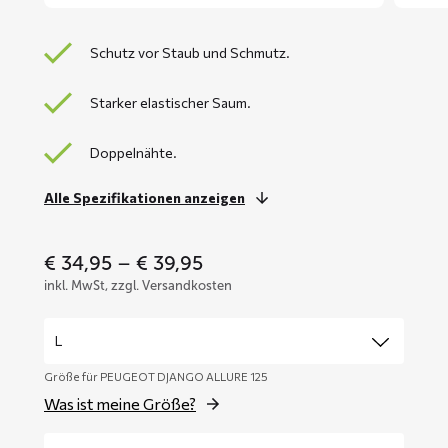
Schutz vor Staub und Schmutz.
Starker elastischer Saum.
Doppelnähte.
Alle Spezifikationen anzeigen
Price
€
34,95
–
€
39,95
range:
inkl. MwSt, zzgl. Versandkosten
€ 34,95
through
€ 39,95
Größe für PEUGEOT DJANGO ALLURE 125
Was ist meine Größe?