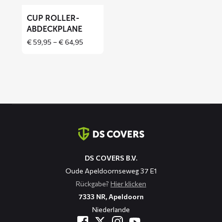
CUP ROLLER-
ABDECKPLANE
Price
€
59,95
–
€
64,95
range:
€ 59,95
through
€ 64,95
Kontaktinformation
DS COVERS B.V.
Oude Apeldoornseweg 37 E1
Rückgabe?
Hier klicken
7333 NR, Apeldoorn
Niederlande