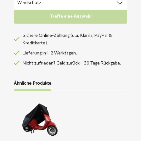
Treffe eine Auswahl
Sichere Online-Zahlung (u.a. Klarna, PayPal &
Kreditkarte).
Lieferung in 1-2 Werktagen.
Nicht zufrieden? Geld zurück – 30 Tage Rückgabe.
Ähnliche Produkte
Mehr
lesen
über
CUP
Roller-
Abdeckplane