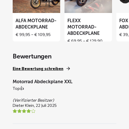
Abdeckplane
Abdeckplane
Abdeck
ALFA MOTORRAD-
FLEXX
FOX
ABDECKPLANE
MOTORRAD-
ABD
ABDECKPLANE
Price
€
99,95
–
€
109,95
€
39,
range:
Price
€
69,95
–
€
129,90
€ 99,95
range:
through
€ 69,95
Bewertungen
€ 109,95
through
€ 129,90
Eine Bewertung schreiben
Motorrad Abdeckplane XXL
Top👍
(Verifizierter Besitzer)
Dieter Klein,
22 Juli 2025