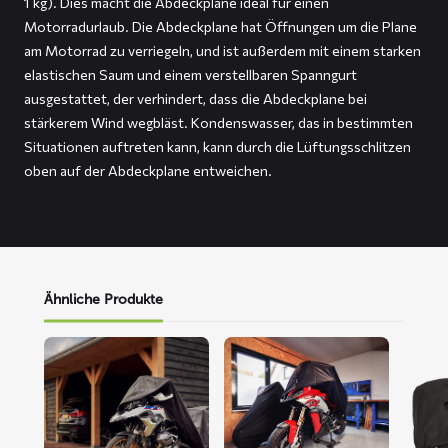
1 kg). Dies macht die Abdeckplane ideal für einen
Motorradurlaub. Die Abdeckplane hat Öffnungen um die Plane
am Motorrad zu verriegeln, und ist außerdem mit einem starken
elastischen Saum und einem verstellbaren Spanngurt
ausgestattet, der verhindert, dass die Abdeckplane bei
stärkerem Wind wegbläst. Kondenswasser, das in bestimmten
Situationen auftreten kann, kann durch die Lüftungsschlitzen
oben auf der Abdeckplane entweichen.
Ähnliche Produkte
Mehr
Mehr
Mehr
lesen
lesen
lesen
über
über
über
ALFA
FLEXX
FOX
Motorrad-
Motorrad-
Motor