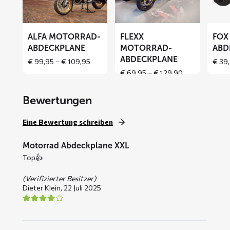
Abdeckplane
Abdeckplane
Abdeck
ALFA MOTORRAD-
FLEXX
FOX
ABDECKPLANE
MOTORRAD-
ABD
ABDECKPLANE
Price
€
99,95
–
€
109,95
€
39,
range:
Price
€
69,95
–
€
129,90
€ 99,95
range:
through
€ 69,95
Bewertungen
€ 109,95
through
€ 129,90
Eine Bewertung schreiben
Motorrad Abdeckplane XXL
Top👍
(Verifizierter Besitzer)
Dieter Klein,
22 Juli 2025