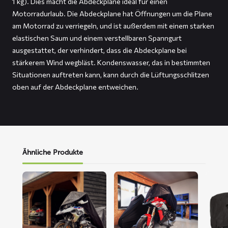
1 kg). Dies macht die Abdeckplane ideal für einen
Motorradurlaub. Die Abdeckplane hat Öffnungen um die Plane
am Motorrad zu verriegeln, und ist außerdem mit einem starken
elastischen Saum und einem verstellbaren Spanngurt
ausgestattet, der verhindert, dass die Abdeckplane bei
stärkerem Wind wegbläst. Kondenswasser, das in bestimmten
Situationen auftreten kann, kann durch die Lüftungsschlitzen
oben auf der Abdeckplane entweichen.
Ähnliche Produkte
Mehr
Mehr
Mehr
lesen
lesen
lesen
über
über
über
ALFA
FLEXX
FOX
Motorrad-
Motorrad-
Motor