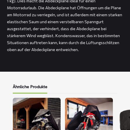
1 kg). Dies macht die Abdeckplane ideal für einen
Motorradurlaub. Die Abdeckplane hat Öffnungen um die Plane
am Motorrad zu verriegeln, und ist außerdem mit einem starken
elastischen Saum und einem verstellbaren Spanngurt
ausgestattet, der verhindert, dass die Abdeckplane bei
stärkerem Wind wegbläst. Kondenswasser, das in bestimmten
Situationen auftreten kann, kann durch die Lüftungsschlitzen
oben auf der Abdeckplane entweichen.
Ähnliche Produkte
Mehr
Mehr
Mehr
lesen
lesen
lesen
über
über
über
ALFA
FLEXX
FOX
Motorrad-
Motorrad-
Motor