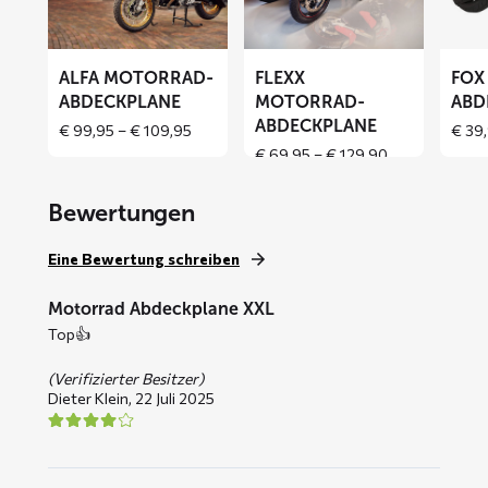
Abdeckplane
Abdeckplane
Abdeck
ALFA MOTORRAD-
FLEXX
FOX
ABDECKPLANE
MOTORRAD-
ABD
ABDECKPLANE
Price
€
99,95
–
€
109,95
€
39,
range:
Price
€
69,95
–
€
129,90
€ 99,95
range:
through
€ 69,95
Bewertungen
€ 109,95
through
€ 129,90
Eine Bewertung schreiben
Motorrad Abdeckplane XXL
Top👍
(Verifizierter Besitzer)
Dieter Klein,
22 Juli 2025