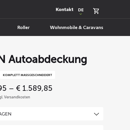
Kontakt
DE
Roller
Wohnmobile & Caravans
N Autoabdeckung
KOMPLETT MASSGESCHNEIDERT
Price
95
–
€
1.589,85
range:
zgl. Versandkosten
€ 469,95
through
€ 1.589,85