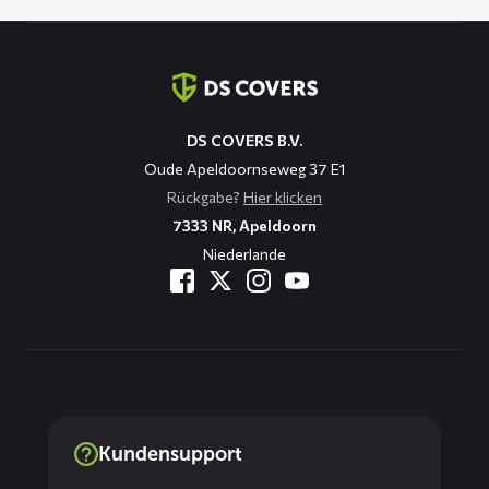
Kontaktinformation
DS COVERS B.V.
Oude Apeldoornseweg 37 E1
Rückgabe?
Hier klicken
7333 NR, Apeldoorn
Niederlande
Kundensupport