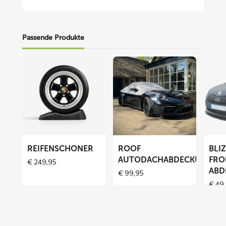
Passende Produkte
Mehr
Mehr
Mehr
lesen
lesen
lesen
über
über
über
Reifenschoner
ROOF
BLIZZ
Autodachabdeckung
Fronts
Abdec
REIFENSCHONER
ROOF
BLI
AUTODACHABDECKUNG
FRO
€
249,95
ABD
€
99,95
€
49,