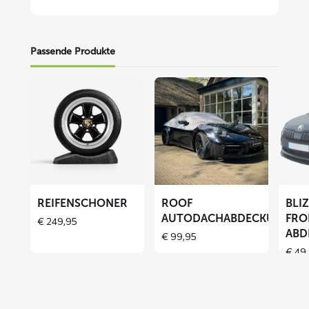
Passende Produkte
Mehr
Mehr
Mehr
lesen
lesen
lesen
über
über
über
Reifenschoner
ROOF
BLIZZ
Autodachabdeckung
Fronts
Abdec
REIFENSCHONER
ROOF
BLI
AUTODACHABDECKUNG
FRO
€
249,95
ABD
€
99,95
€
49,