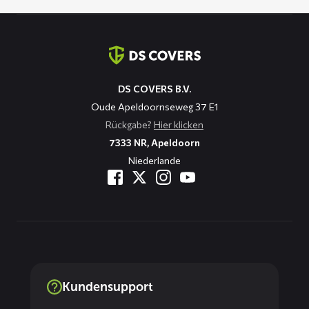
Kontaktinformation
DS COVERS B.V.
Oude Apeldoornseweg 37 E1
Rückgabe?
Hier klicken
7333 NR, Apeldoorn
Niederlande
Kundensupport