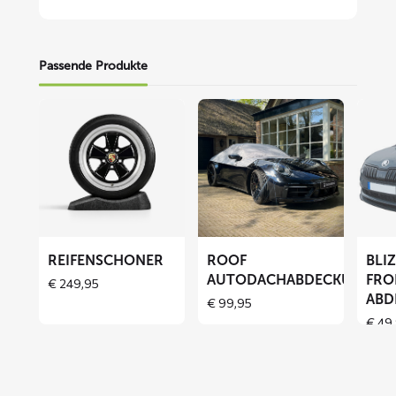
Passende Produkte
Mehr
Mehr
Mehr
lesen
lesen
lesen
über
über
über
Reifenschoner
ROOF
BLIZZ
Autodachabdeckung
Fronts
Abdec
REIFENSCHONER
ROOF
BLI
AUTODACHABDECKUNG
FRO
€
249,95
ABD
€
99,95
€
49,