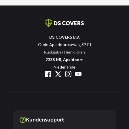
Kontaktinformation
DS COVERS B.V.
Oude Apeldoornseweg 37 E1
Rückgabe?
Hier klicken
7333 NR, Apeldoorn
Niederlande
Kundensupport