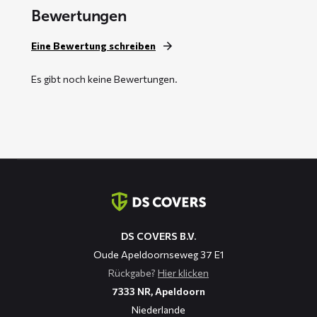
Bewertungen
Eine Bewertung schreiben
Es gibt noch keine Bewertungen.
Kontaktinformation
DS COVERS B.V.
Oude Apeldoornseweg 37 E1
Rückgabe?
Hier klicken
7333 NR, Apeldoorn
Niederlande