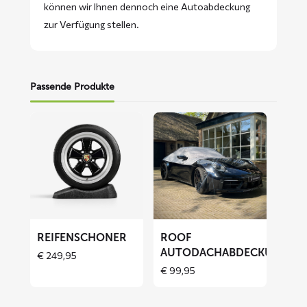
können wir Ihnen dennoch eine Autoabdeckung
zur Verfügung stellen.
Passende Produkte
Mehr
Mehr
lesen
lesen
über
über
Reifenschoner
ROOF
Autodachabdeckung
REIFENSCHONER
ROOF
AUTODACHABDECKUNG
€
249,95
€
99,95