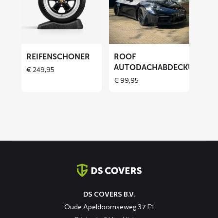
Reifenschoner
ROOF
Autodachabdeckung
REIFENSCHONER
ROOF
AUTODACHABDECKUNG
€
249,95
€
99,95
Kontaktinformation
DS COVERS B.V.
Oude Apeldoornseweg 37 E1