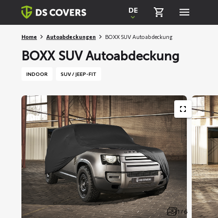
Skiplinks
DE
Home
Autoabdeckungen
BOXX SUV Autoabdeckung
BOXX SUV Autoabdeckung
INDOOR
SUV / JEEP-FIT
1 / 6