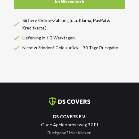
Im Warenkorb
Sichere Online-Zahlung (u.a. Klarna, PayPal &
Kreditkarte).
Lieferung in 1-2 Werktagen.
Nicht zufrieden? Geld zurück – 30 Tage Rückgabe.
Kontaktinformation
DS COVERS B.V.
Oude Apeldoornseweg 37 E1
Rückgabe?
Hier klicken