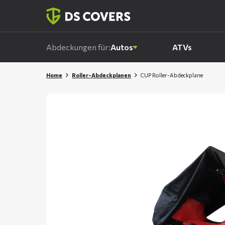
Skiplinks
Abdeckungen für:
Autos
ATVs
Home
Roller-Abdeckplanen
CUP Roller-Abdeckplane