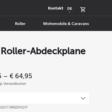
Kontakt
DE
Roller
Wohnmobile & Caravans
Roller-Abdeckplane
Price
5
–
€
64,95
range:
zgl. Versandkosten
€ 59,95
through
€ 64,95
UGEOT SPEEDFIGHT