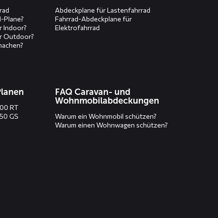
rad
Abdeckplane für Lastenfahrrad
d-Plane?
Fahrrad-Abdeckplane für
r Indoor?
Elektrofahrrad
r Outdoor?
machen?
Planen
FAQ Caravan- und
Wohnmobilabdeckungen
200 RT
250 GS
Warum ein Wohnmobil schützen?
Warum einen Wohnwagen schützen?