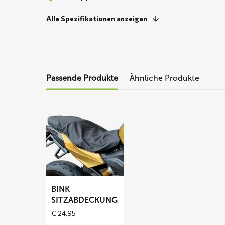
Alle Spezifikationen anzeigen
Passende Produkte
Ähnliche Produkte
Mehr
lesen
über
BINK
Sitzabdeckung
BINK
SITZABDECKUNG
€
24,95