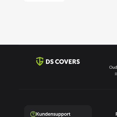
Kontaktinformation
Oud
R
Dienste
Kundensupport
menus