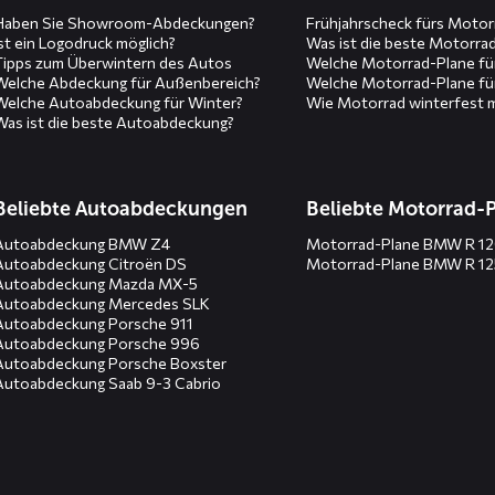
Haben Sie Showroom-Abdeckungen?
Frühjahrscheck fürs Motor
Ist ein Logodruck möglich?
Was ist die beste Motorra
Tipps zum Überwintern des Autos
Welche Motorrad-Plane fü
Welche Abdeckung für Außenbereich?
Welche Motorrad-Plane fü
Welche Autoabdeckung für Winter?
Wie Motorrad winterfest 
Was ist die beste Autoabdeckung?
Beliebte Autoabdeckungen
Beliebte Motorrad-
Autoabdeckung BMW Z4
Motorrad-Plane BMW R 1
Autoabdeckung Citroën DS
Motorrad-Plane BMW R 1
Autoabdeckung Mazda MX-5
Autoabdeckung Mercedes SLK
Autoabdeckung Porsche 911
Autoabdeckung Porsche 996
Autoabdeckung Porsche Boxster
Autoabdeckung Saab 9-3 Cabrio