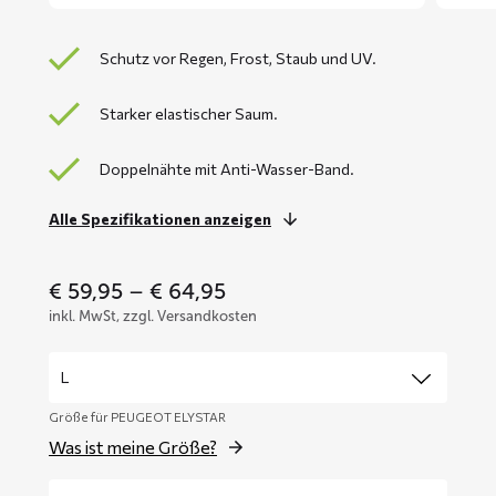
Schutz vor Regen, Frost, Staub und UV.
Starker elastischer Saum.
Doppelnähte mit Anti-Wasser-Band.
Alle Spezifikationen anzeigen
Price
€
59,95
–
€
64,95
range:
inkl. MwSt, zzgl. Versandkosten
€ 59,95
through
€ 64,95
Größe für PEUGEOT ELYSTAR
Was ist meine Größe?