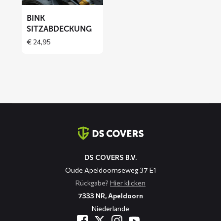
BINK
SITZABDECKUNG
€
24,95
Kontaktinformation
DS COVERS B.V.
Oude Apeldoornseweg 37 E1
Rückgabe?
Hier klicken
7333 NR, Apeldoorn
Niederlande