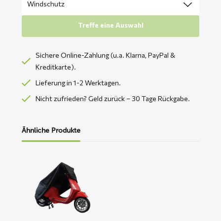
Treffe eine Auswahl
Sichere Online-Zahlung (u.a. Klarna, PayPal &
Kreditkarte).
Lieferung in 1-2 Werktagen.
Nicht zufrieden? Geld zurück – 30 Tage Rückgabe.
Ähnliche Produkte
Mehr
lesen
über
CUP
Roller-
Abdeckplane