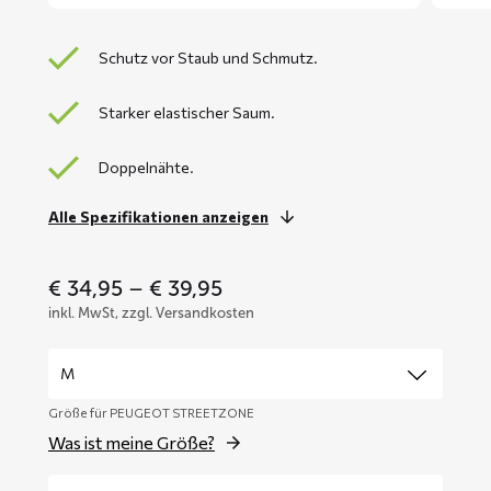
Schutz vor Staub und Schmutz.
Starker elastischer Saum.
Doppelnähte.
Alle Spezifikationen anzeigen
Price
€
34,95
–
€
39,95
range:
inkl. MwSt, zzgl. Versandkosten
€ 34,95
through
€ 39,95
Größe für PEUGEOT STREETZONE
Was ist meine Größe?