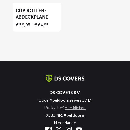
CUP ROLLER-
ABDECKPLANE
Price
€
59,95
–
€
64,95
range:
€ 59,95
through
€ 64,95
Kontaktinformation
DS COVERS B.V.
Oude Apeldoornseweg 37 E1
Rückgabe?
Hier klicken
7333 NR, Apeldoorn
Niederlande