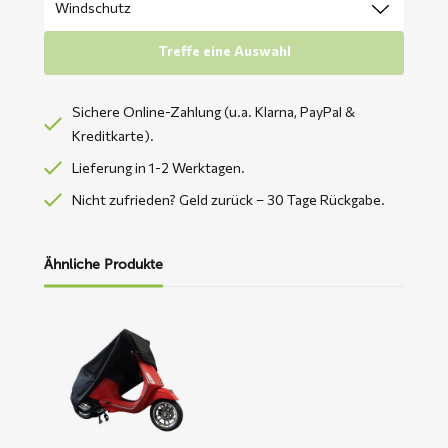
Treffe eine Auswahl
Sichere Online-Zahlung (u.a. Klarna, PayPal &
Kreditkarte).
Lieferung in 1-2 Werktagen.
Nicht zufrieden? Geld zurück – 30 Tage Rückgabe.
Ähnliche Produkte
Mehr
lesen
über
CUP
Roller-
Abdeckplane