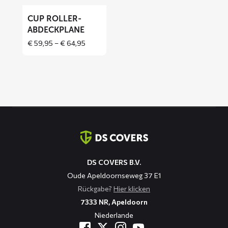
CUP ROLLER-
ABDECKPLANE
Price
€
59,95
–
€
64,95
range:
€ 59,95
through
€ 64,95
Kontaktinformation
DS COVERS B.V.
Oude Apeldoornseweg 37 E1
Rückgabe?
Hier klicken
7333 NR, Apeldoorn
Niederlande