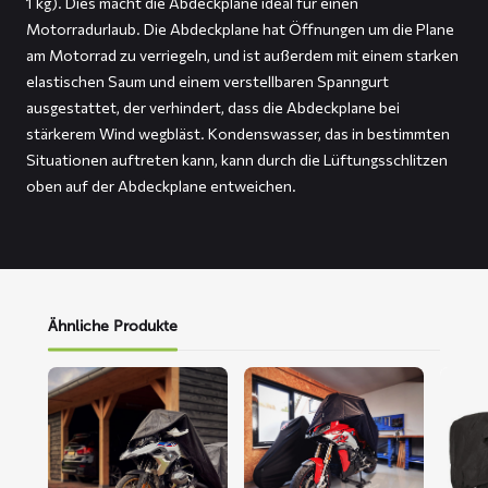
1 kg). Dies macht die Abdeckplane ideal für einen
Motorradurlaub. Die Abdeckplane hat Öffnungen um die Plane
am Motorrad zu verriegeln, und ist außerdem mit einem starken
elastischen Saum und einem verstellbaren Spanngurt
ausgestattet, der verhindert, dass die Abdeckplane bei
stärkerem Wind wegbläst. Kondenswasser, das in bestimmten
Situationen auftreten kann, kann durch die Lüftungsschlitzen
oben auf der Abdeckplane entweichen.
Ähnliche Produkte
Mehr
Mehr
Mehr
lesen
lesen
lesen
über
über
über
ALFA
FLEXX
FOX
Motorrad-
Motorrad-
Motor