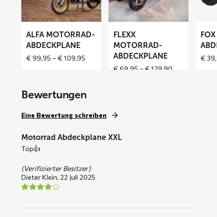
Abdeckplane
Abdeckplane
Abdeck
ALFA MOTORRAD-
FLEXX
FOX
ABDECKPLANE
MOTORRAD-
ABD
ABDECKPLANE
Price
€
99,95
–
€
109,95
€
39,
range:
Price
€
69,95
–
€
129,90
€ 99,95
range:
through
€ 69,95
Bewertungen
€ 109,95
through
€ 129,90
Eine Bewertung schreiben
Motorrad Abdeckplane XXL
Top👍
(Verifizierter Besitzer)
Dieter Klein,
22 Juli 2025