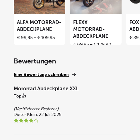
Abdeckplane
Abdeckplane
Abdeck
ALFA MOTORRAD-
FLEXX
FOX
ABDECKPLANE
MOTORRAD-
ABD
ABDECKPLANE
Price
€
99,95
–
€
109,95
€
39,
range:
Price
€
69,95
–
€
129,90
€ 99,95
range:
through
€ 69,95
Bewertungen
€ 109,95
through
€ 129,90
Eine Bewertung schreiben
Motorrad Abdeckplane XXL
Top👍
(Verifizierter Besitzer)
Dieter Klein,
22 Juli 2025