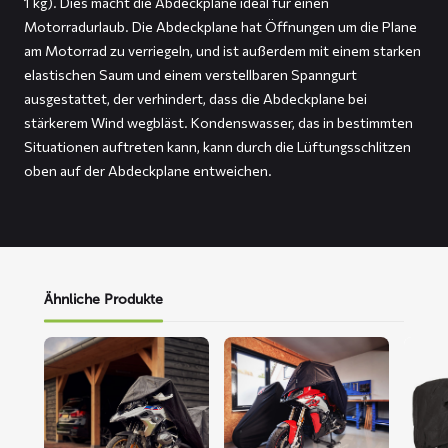
1 kg). Dies macht die Abdeckplane ideal für einen
Motorradurlaub. Die Abdeckplane hat Öffnungen um die Plane
am Motorrad zu verriegeln, und ist außerdem mit einem starken
elastischen Saum und einem verstellbaren Spanngurt
ausgestattet, der verhindert, dass die Abdeckplane bei
stärkerem Wind wegbläst. Kondenswasser, das in bestimmten
Situationen auftreten kann, kann durch die Lüftungsschlitzen
oben auf der Abdeckplane entweichen.
Ähnliche Produkte
Mehr
Mehr
Mehr
lesen
lesen
lesen
über
über
über
ALFA
FLEXX
FOX
Motorrad-
Motorrad-
Motor