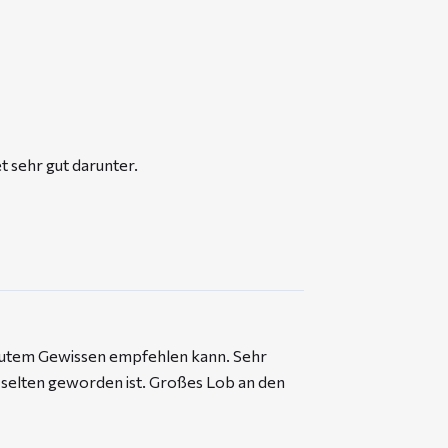
 sehr gut darunter.
t gutem Gewissen empfehlen kann. Sehr
e selten geworden ist. Großes Lob an den