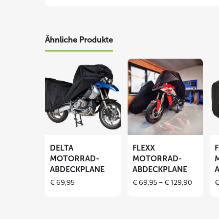
Ähnliche Produkte
Mehr
Mehr
Me
lesen
lesen
le
über
über
üb
DELTA
FLEXX
F
Motorrad-
Motorrad-
Mo
Abdeckplane
Abdeckplane
Ab
DELTA
FLEXX
MOTORRAD-
MOTORRAD-
ABDECKPLANE
ABDECKPLANE
Price
€
69,95
€
69,95
–
€
129,90
range:
€ 69,95
through
€ 129,9