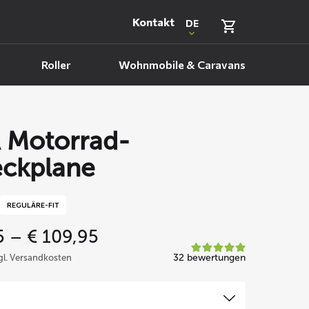
Kontakt
DE
Roller
Wohnmobile & Caravans
 Motorrad-
ckplane
REGULÄRE-FIT
Price
5
–
€
109,95
range:
32 bewertungen
zgl. Versandkosten
€ 99,95
through
€ 109,95