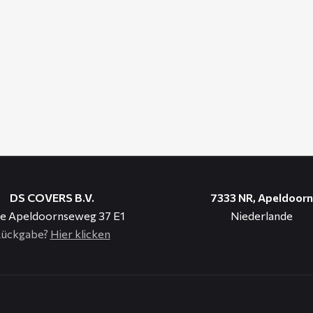
DS COVERS B.V.
7333 NR, Apeldoorn
e Apeldoornseweg 37 E1
Niederlande
ückgabe?
Hier klicken