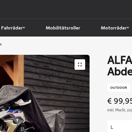
Fahrräder
Mobilitätsroller
Motorräder
e
ALFA
Abde
OUTDOOR
€
99,9
inkl. MwSt, z