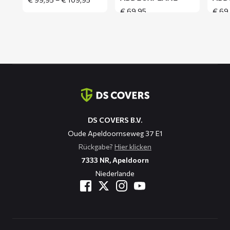
range:
€
69,95
€
69
€ 99,95
through
€ 109,95
Kontaktinformation
DS COVERS B.V.
Oude Apeldoornseweg 37 E1
Rückgabe?
Hier klicken
7333 NR, Apeldoorn
Niederlande