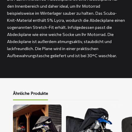
den Innenbereich und daher ideal, um Ihr Motorrad
beispielsweise im Winterlager sauber zu halten. Das Scuba-
Knit-Material enthält 5% Lycra, wodurch die Abdeckplane einen
sogenannten Stretch-Fit erhält. Infolgedessen passt die
Abdeckplane wie eine weiche Socke um Ihr Motorrad. Die
Abdeckplane ist außerdem atmungsaktiv, staubdicht und
lackfreundlich. Die Plane wird in einer praktischen
Aufbewahrungstasche geliefert und ist bei 30°C waschbar.
Ähnliche Produkte
Mehr
Mehr
Mehr
lesen
lesen
lesen
über
über
über
ALFA
DELTA
FOX