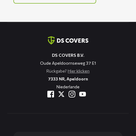
Kontaktinformation
DS COVERS B.V.
Oude Apeldoornseweg 37 E1
Rückgabe?
Hier klicken
7333 NR, Apeldoorn
Niederlande