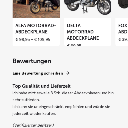
Motorrad-
Motorrad-
Motor
Abdeckplane
Abdeckplane
Abdeck
ALFA MOTORRAD-
DELTA
FOX
ABDECKPLANE
MOTORRAD-
ABD
ABDECKPLANE
Price
€
99,95
–
€
109,95
€
39,
range:
€
69,95
€ 99,95
through
Bewertungen
€ 109,95
Eine Bewertung schreiben
Top Qualität und Lieferzeit
Ich habe mittlerweile 3 Stk. dieser Abdeckplanen und bin
sehr zufrieden.
Ich kann sie uneingeschränkt empfehlen und würde sie
jederzeit wieder kaufen.
(Verifizierter Besitzer)