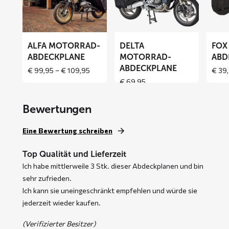
Motorrad-
Motorrad-
Motor
Abdeckplane
Abdeckplane
Abdeck
ALFA MOTORRAD-
DELTA
FOX
ABDECKPLANE
MOTORRAD-
ABD
ABDECKPLANE
Price
€
99,95
–
€
109,95
€
39,
range:
€
69,95
€ 99,95
through
Bewertungen
€ 109,95
Eine Bewertung schreiben
Top Qualität und Lieferzeit
Ich habe mittlerweile 3 Stk. dieser Abdeckplanen und bin
sehr zufrieden.
Ich kann sie uneingeschränkt empfehlen und würde sie
jederzeit wieder kaufen.
(Verifizierter Besitzer)