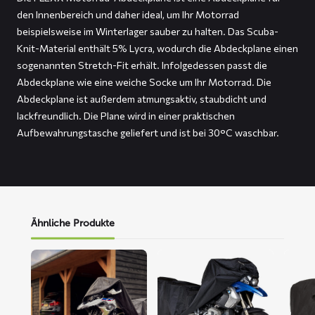
den Innenbereich und daher ideal, um Ihr Motorrad
beispielsweise im Winterlager sauber zu halten. Das Scuba-
Knit-Material enthält 5% Lycra, wodurch die Abdeckplane einen
sogenannten Stretch-Fit erhält. Infolgedessen passt die
Abdeckplane wie eine weiche Socke um Ihr Motorrad. Die
Abdeckplane ist außerdem atmungsaktiv, staubdicht und
lackfreundlich. Die Plane wird in einer praktischen
Aufbewahrungstasche geliefert und ist bei 30°C waschbar.
Ähnliche Produkte
Mehr
Mehr
Mehr
lesen
lesen
lesen
über
über
über
ALFA
DELTA
FOX