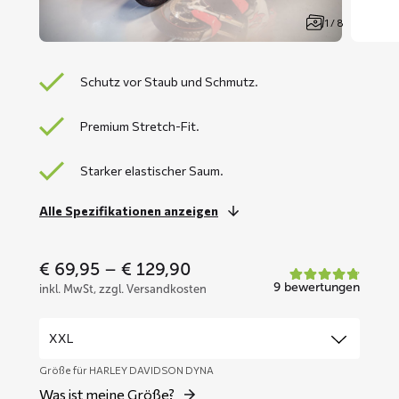
1 / 8
Schutz vor Staub und Schmutz.
Premium Stretch-Fit.
Starker elastischer Saum.
Alle Spezifikationen anzeigen
Price
€
69,95
–
€
129,90
range:
9 bewertungen
inkl. MwSt, zzgl. Versandkosten
€ 69,95
through
€ 129,90
Größe für HARLEY DAVIDSON DYNA
Was ist meine Größe?