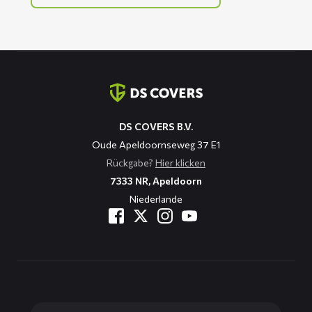
Kontaktinformation
DS COVERS B.V.
Oude Apeldoornseweg 37 E1
Rückgabe?
Hier klicken
7333 NR, Apeldoorn
Niederlande