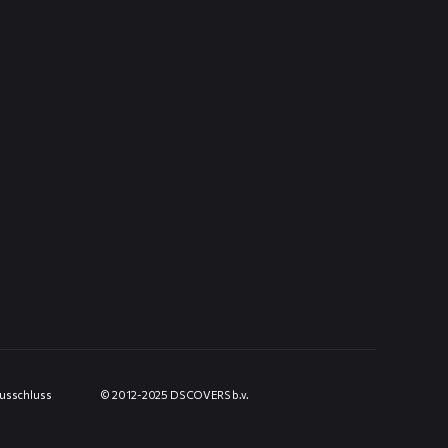
usschluss
© 2012-2025 DS COVERS b.v.