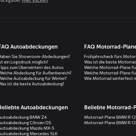
n
FAQ Autoabdeckungen
FAQ Motorrad-Plan
Haben Sie Showroom-Abdeckungen?
Frühjahrscheck fürs Motor
Ist ein Logodruck möglich?
Was ist die beste Motorra
Tipps zum Überwintern des Autos
Welche Motorrad-Plane fü
Welche Abdeckung für Außenbereich?
Welche Motorrad-Plane fü
Welche Autoabdeckung für Winter?
Wie Motorrad winterfest 
Was ist die beste Autoabdeckung?
Beliebte Autoabdeckungen
Beliebte Motorrad-
Autoabdeckung BMW Z4
Motorrad-Plane BMW R 1
Autoabdeckung Citroën DS
Motorrad-Plane BMW R 1
Autoabdeckung Mazda MX-5
Autoabdeckung Mercedes SLK