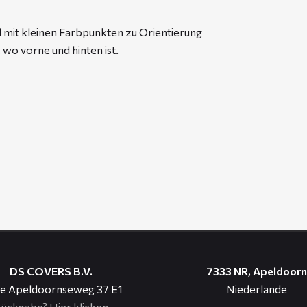
l mit kleinen Farbpunkten zu Orientierung
 wo vorne und hinten ist.
DS COVERS B.V.
7333 NR, Apeldoorn
e Apeldoornseweg 37 E1
Niederlande
ückgabe?
Hier klicken