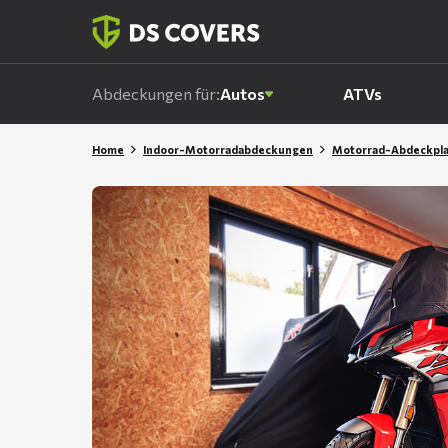
Skiplinks
Abdeckungen für:
Autos
ATVs
Home
Indoor-Motorradabdeckungen
Motorrad-Abdeckpl