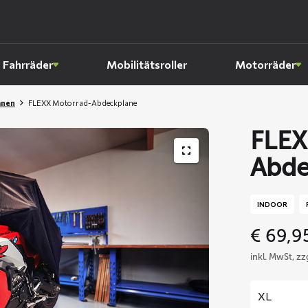
Fahrräder
Mobilitätsroller
Motorräder
anen
FLEXX Motorrad-Abdeckplane
FLEX
Abde
INDOOR
€
69,9
inkl. MwSt, z