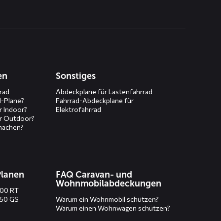
en
Sonstiges
rad
Abdeckplane für Lastenfahrrad
d-Plane?
Fahrrad-Abdeckplane für
r Indoor?
Elektrofahrrad
r Outdoor?
machen?
Planen
FAQ Caravan- und
Wohnmobilabdeckungen
200 RT
250 GS
Warum ein Wohnmobil schützen?
Warum einen Wohnwagen schützen?