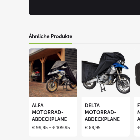
Ähnliche Produkte
Mehr
Mehr
Me
lesen
lesen
le
über
über
üb
ALFA
DELTA
F
Motorrad-
Motorrad-
Mo
Abdeckplane
Abdeckplane
Ab
ALFA
DELTA
MOTORRAD-
MOTORRAD-
ABDECKPLANE
ABDECKPLANE
Price
€
99,95
–
€
109,95
€
69,95
range:
€ 99,95