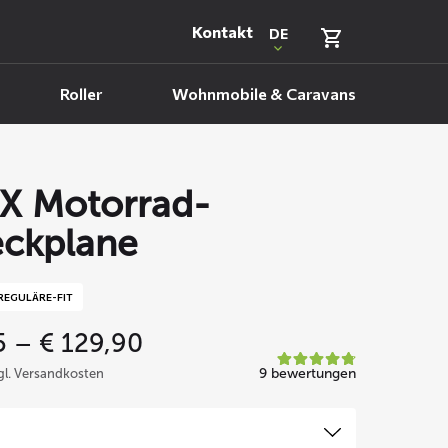
Kontakt
DE
Roller
Wohnmobile & Caravans
X Motorrad-
ckplane
REGULÄRE-FIT
Price
5
–
€
129,90
range:
9 bewertungen
zgl. Versandkosten
€ 69,95
through
€ 129,90