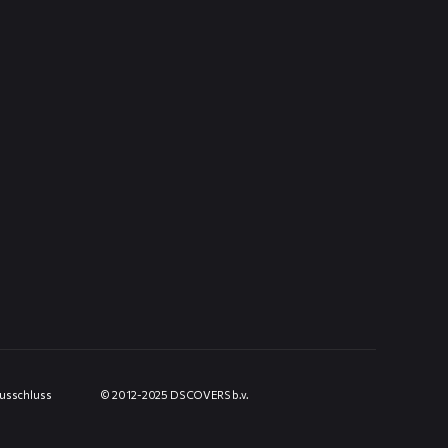
usschluss
© 2012-2025 DS COVERS b.v.