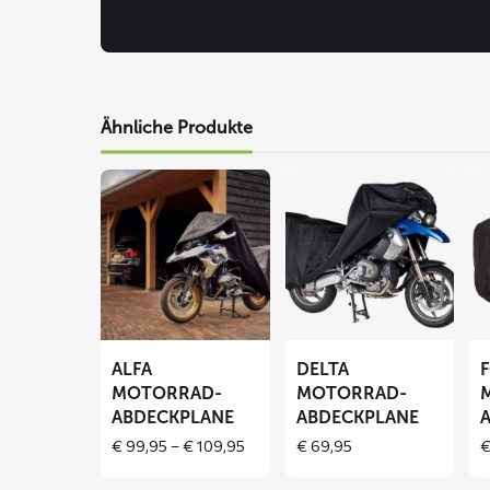
Ähnliche Produkte
Mehr
Mehr
Me
lesen
lesen
le
über
über
üb
ALFA
DELTA
F
Motorrad-
Motorrad-
Mo
Abdeckplane
Abdeckplane
Ab
ALFA
DELTA
MOTORRAD-
MOTORRAD-
ABDECKPLANE
ABDECKPLANE
Price
€
99,95
–
€
109,95
€
69,95
range:
€ 99,95