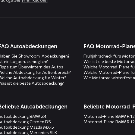
n
FAQ Autoabdeckungen
FAQ Motorrad-Plan
Haben Sie Showroom-Abdeckungen?
Frühjahrscheck fürs Motor
Ist ein Logodruck möglich?
Was ist die beste Motorra
Tipps zum Überwintern des Autos
Welche Motorrad-Plane fü
Welche Abdeckung für Außenbereich?
Welche Motorrad-Plane fü
Welche Autoabdeckung für Winter?
Wie Motorrad winterfest 
Was ist die beste Autoabdeckung?
Beliebte Autoabdeckungen
Beliebte Motorrad-
Autoabdeckung BMW Z4
Motorrad-Plane BMW R 1
Autoabdeckung Citroën DS
Motorrad-Plane BMW R 1
Autoabdeckung Mazda MX-5
Autoabdeckung Mercedes SLK