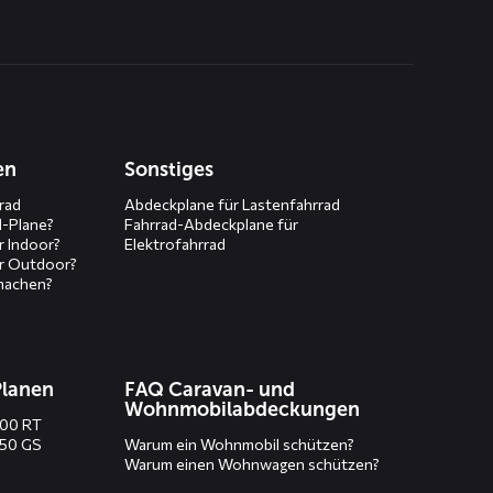
en
Sonstiges
rad
Abdeckplane für Lastenfahrrad
d-Plane?
Fahrrad-Abdeckplane für
r Indoor?
Elektrofahrrad
r Outdoor?
machen?
Planen
FAQ Caravan- und
Wohnmobilabdeckungen
200 RT
250 GS
Warum ein Wohnmobil schützen?
Warum einen Wohnwagen schützen?