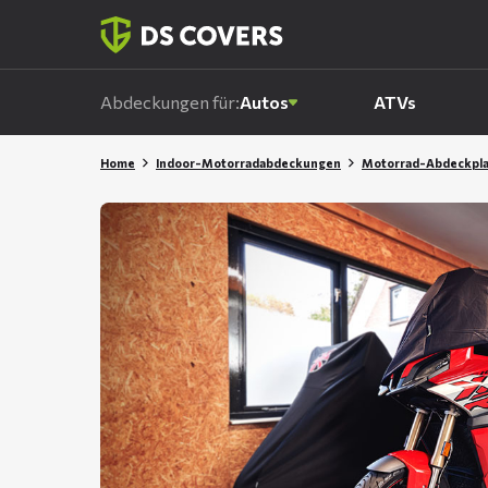
Skiplinks
Abdeckungen für:
Autos
ATVs
Home
Indoor-Motorradabdeckungen
Motorrad-Abdeckpl