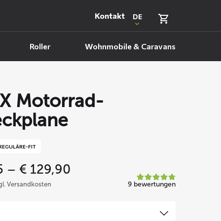
Kontakt
DE
Roller
Wohnmobile & Caravans
X Motorrad-
ckplane
REGULÄRE-FIT
Price
5
–
€
129,90
range:
9 bewertungen
zgl. Versandkosten
€ 69,95
through
€ 129,90