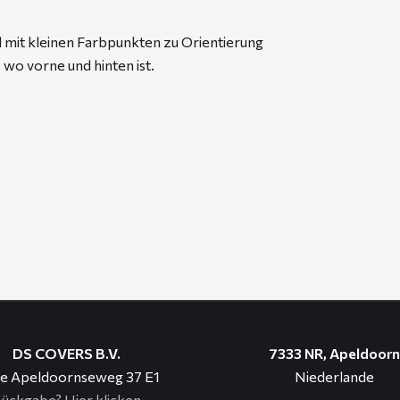
l mit kleinen Farbpunkten zu Orientierung
 wo vorne und hinten ist.
DS COVERS B.V.
7333 NR, Apeldoorn
e Apeldoornseweg 37 E1
Niederlande
ückgabe?
Hier klicken