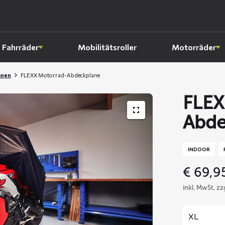
Fahrräder
Mobilitätsroller
Motorräder
anen
FLEXX Motorrad-Abdeckplane
FLEX
Abde
INDOOR
€
69,9
inkl. MwSt, z