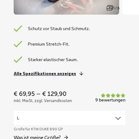
1 / 8
Schutz vor Staub und Schmutz.
Premium Stretch-Fit.
Starker elastischer Saum.
Alle Spezifikationen anzeigen
Price
€
69,95
–
€
129,90
range:
9 bewertungen
inkl. MwSt, zzgl. Versandkosten
€ 69,95
through
€ 129,90
Größe für KTM DUKE 890 GP
Was ist meine Größe?