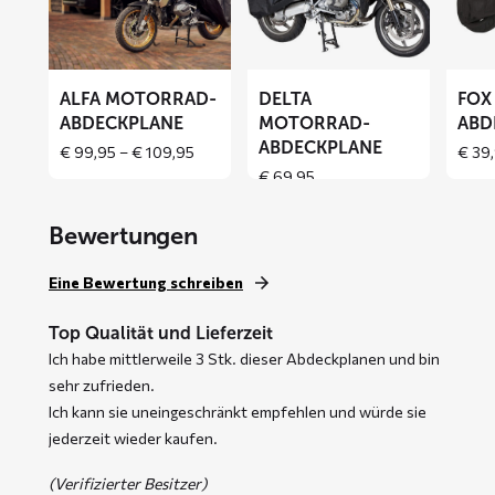
Motorrad-
Motorrad-
Motor
Abdeckplane
Abdeckplane
Abdeck
ALFA MOTORRAD-
DELTA
FOX
ABDECKPLANE
MOTORRAD-
ABD
ABDECKPLANE
Price
€
99,95
–
€
109,95
€
39,
range:
€
69,95
€ 99,95
through
Bewertungen
€ 109,95
Eine Bewertung schreiben
Top Qualität und Lieferzeit
Ich habe mittlerweile 3 Stk. dieser Abdeckplanen und bin
sehr zufrieden.
Ich kann sie uneingeschränkt empfehlen und würde sie
jederzeit wieder kaufen.
(Verifizierter Besitzer)