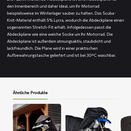
den Innenbereich und daher ideal, um Ihr Motorrad
beispielsweise im Winterlager sauber zu halten. Das Scuba-
Knit-Material enthält 5% Lycra, wodurch die Abdeckplane einen
sogenannten Stretch-Fit erhält. Infolgedessen passt die
Abdeckplane wie eine weiche Socke um Ihr Motorrad. Die
Abdeckplane ist außerdem atmungsaktiv, staubdicht und
lackfreundlich. Die Plane wird in einer praktischen
Aufbewahrungstasche geliefert und ist bei 30°C waschbar.
Ähnliche Produkte
Mehr
Mehr
Mehr
lesen
lesen
lesen
über
über
über
ALFA
DELTA
FOX