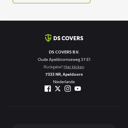
Kontaktinformation
DS COVERS B.V.
Oude Apeldoornseweg 37 E1
Rückgabe?
Hier klicken
7333 NR, Apeldoorn
Niederlande